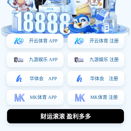
欧冠决赛前瞻：豪门对决一触即发
本周日晚22:00，欧洲冠军联赛决赛即将上演...