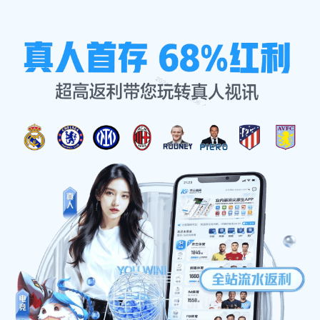
必一运动
B-Sport
☰
专业体育赛事资讯平台
实时比分 · 深度分析 · 精彩集锦
立即观看
今日焦点
更多 >