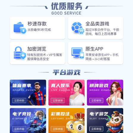
NBA季后赛：西部决赛激烈角逐
湖人队与掘金队的系列赛进入白热化阶段...
热门赛事资讯
更多 >
足球
英超争冠形势分析：曼城阿森纳谁能笑到最后？