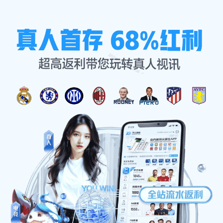
必一运动
B-Sport
☰
专业体育赛事资讯平台
实时比分 · 深度分析 · 精彩集锦
立即观看
今日焦点
更多 >